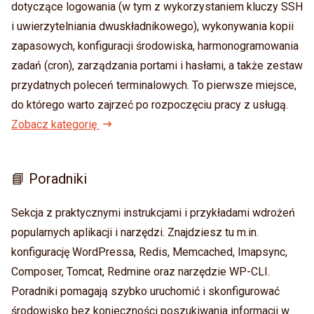
👨‍💻 Języki programowania
Catalyst
dotyczące logowania (w tym z wykorzystaniem kluczy SSH
ć
Zmiana hasła
i uwierzytelniania dwuskładnikowego), wykonywania kopii
CGI
,
zapasowych, konfiguracji środowiska, harmonogramowania
Zadania Cron
a
zadań (cron), zarządzania portami i hasłami, a także zestaw
SSL
Adresy IP
przydatnych poleceń terminalowych. To pierwsze miejsce,
b
WAF
do którego warto zajrzeć po rozpoczęciu pracy z usługą.
y
Fingerprint
Zobacz kategorię
PoW
s
z
Cache
📘 Poradniki
u
Logi
k
Sekcja z praktycznymi instrukcjami i przykładami wdrożeń
WP-CLI
popularnych aplikacji i narzędzi. Znajdziesz tu m.in.
a
konfigurację WordPressa, Redis, Memcached, Imapsync,
ć
Composer, Tomcat, Redmine oraz narzędzie WP-CLI.
Poradniki pomagają szybko uruchomić i skonfigurować
środowisko bez konieczności poszukiwania informacji w