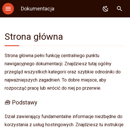
Dokumentacja
Z
🧰 Podstawy
Backup
WordPress
.htaccess
FTP
SSL
Konfiguracja DNS
MySQL
GIT
PHP
a
Strona główna
📘 Poradniki
Logowanie
Redis
PHP
SFTP
Autoresponder
Delegacja DNS
PostgreSQL
SVN
Node.js
c
z
💻 Strony WWW
Logowanie kluczem
Memcached
Node.js
Przekierowanie e-mail
SPF
MongoDB
Mercurial
Python
Strona główna pełni funkcję centralnego punktu
n
nawigacyjnego dokumentacji. Znajdziesz tutaj ogólny
🔁 Transfer plików
Uwierzytelnianie
Imapsync
Python
Sieve
Redis
Ruby
dwuskładnikowe
i
przegląd wszystkich kategorii oraz szybkie odnośniki do
📬 Poczta
Composer
Django
SPF
Memcached
Java
najważniejszych zagadnień. To dobre miejsce, aby
j
Binexec
rozpocząć pracę lub wrócić do niej po przerwie.
🌐 Strefy DNS
WP-CLI
Flask
Imapsync
Perl
p
Rezerwacja portów
🧰 Podstawy
i
🗄️ Bazy danych
Tomcat
Ruby
Kotlin
Przydatne polecenia
s
Dział zawierający fundamentalne informacje niezbędne do
🔧 Repozytoria
Redmine
Ruby on Rails
Mise
Środowisko
a
korzystania z usług hostingowych. Znajdziesz tu instrukcje