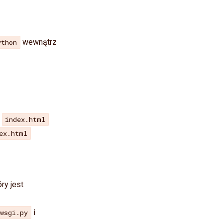
wewnątrz
ython
k
index.html
ex.html
óry jest
i
_wsgi.py