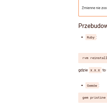
Zmienne nie zost
Przebudo
:
Ruby
rvm
reinstal
gdzie
to
X.X.X
:
Gemów
gem
pristine