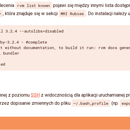
lecenia
pojawi się między innymi lista dostęp
rvm list known
, która znajduje się w sekcji
. Do instalacji należy 
y
MRI Rubies
l 3.2.4 --autolibs=disabled

by-3.2.4 - #complete

lt without documentation, to build it run: rvm docs gener
 bundler

nnej z poziomu
SSH
z widocznością dla aplikacji uruchamianej 
rzez dopisanie zmiennych do pliku
(np.
~/.bash_profile
exp