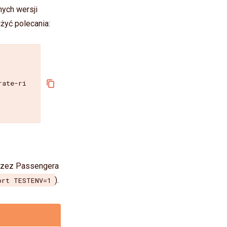
nych wersji
użyć polecania:
ate-ri

przez Passengera
).
ort TESTENV=1