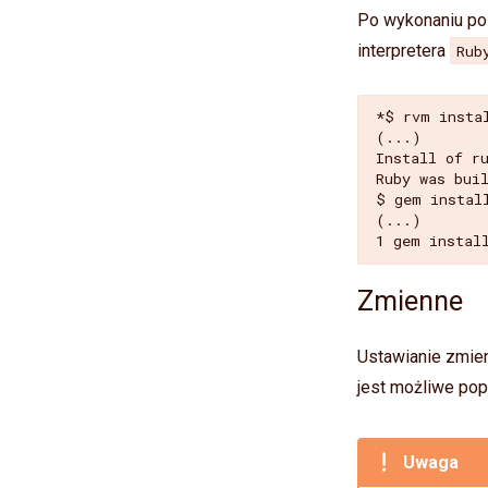
Po wykonaniu po
interpretera
Rub
*$ rvm instal
(...) 

Install of ru
Ruby was bui
$ gem install
(...)

Zmienne
Ustawianie zmie
jest możliwe pop
Uwaga