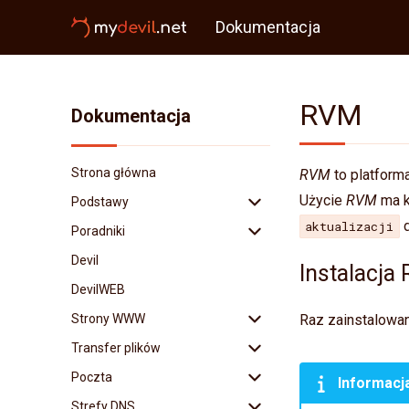
Dokumentacja
RVM
Dokumentacja
Strona główna
RVM
to platform
Użycie
RVM
ma k
Podstawy
d
aktualizacji
Poradniki
Backup
Devil
Logowanie
WordPress
Instalacja
DevilWEB
Logowanie kluczem
Redis
Strony WWW
Uwierzytelnianie
Memcached
Raz zainstalowa
dwuskładnikowe
Transfer plików
Imapsync
.htaccess
Binexec
Poczta
Composer
PHP
FTP
Informacj
Rezerwacja portów
Strefy DNS
WP-CLI
Node.js
SFTP
SSL