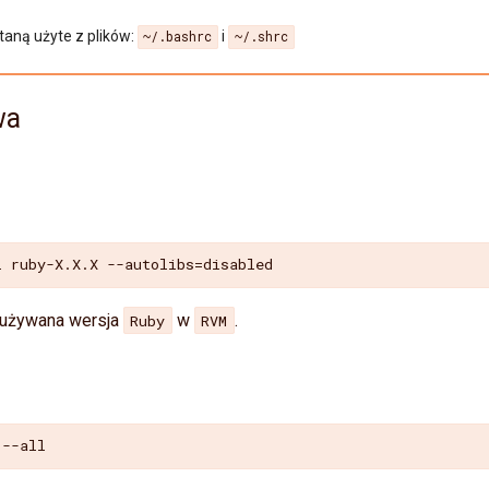
aną użyte z plików:
i
~/.bashrc
~/.shrc
wa
l
ruby-X.X.X
--autolibs
=
 używana wersja
w
.
Ruby
RVM