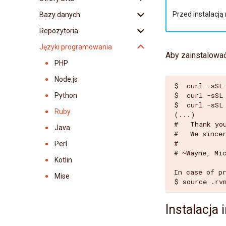
Przydatne polecenia
Przed instalacją
Bazy danych
Tomcat
Python
Autoresponder
Konfiguracja DNS
Środowisko
Repozytoria
Redmine
Django
Przekierowanie e-mail
Delegacja DNS
MySQL
Zmiana hasła
Języki programowania
Flask
Sieve
SPF
PostgreSQL
GIT
Aby zainstalowa
Zadania Cron
Ruby
SPF
MongoDB
SVN
PHP
Adresy IP
Ruby on Rails
Imapsync
Redis
Mercurial
Node.js
$  curl -sSL
Fingerprint
$  curl -sSL
Catalyst
Memcached
Python
$  curl -sSL
CGI
Ruby
(...)

#   Thank you
SSL
Java
#   We since
#

WAF
Perl
# ~Wayne, Mic
PoW
Kotlin
In case of p
Cache
Mise
Logi
Instalacja 
WP-CLI