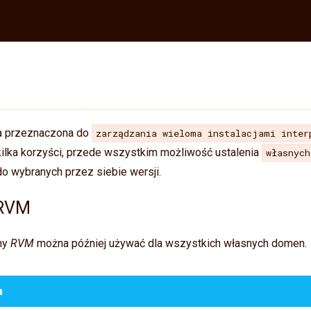
a przeznaczona do
zarządzania wieloma instalacjami inter
ilka korzyści, przede wszystkim możliwość ustalenia
własnyc
o wybranych przez siebie wersji.
 RVM
ny
RVM
można później używać dla wszystkich własnych domen.
a