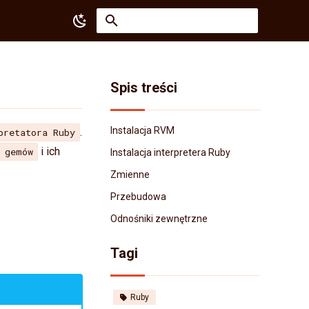
Zacznij pisać, aby szukać
Spis treści
Instalacja RVM
.
pretatora Ruby
i ich
h gemów
Instalacja interpretera Ruby
Zmienne
Przebudowa
Odnośniki zewnętrzne
Tagi
Ruby