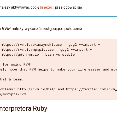
 należy aktywować opcję
binexec
i przelogować się.
ć
RVM
należy wykonać następujące polecenia:
 https://rvm.io/pkuczynski.asc | gpg2 --import -

 https://rvm.io/mpapis.asc | gpg2 --import -

 https://get.rvm.io | bash -s stable

 for using RVM!

rely hope that RVM helps to make your life easier and mor
hal & team.

roblems: http://rvm.io/help and https://twitter.com/rvm_
interpretera Ruby