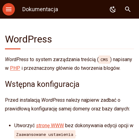
Dokumentacja
Z
Backup
Wstępna konfiguracja
.htaccess
FTP
SSL
Konfiguracja DNS
MySQL
GIT
PHP
a
WordPress
Logowanie
Instalacja
PHP
SFTP
Autoresponder
Delegacja DNS
PostgreSQL
SVN
Node.js
c
z
Logowanie kluczem
Node.js
Przekierowanie e-mail
SPF
MongoDB
Mercurial
Python
WordPress
to system zarządzania treścią (
) napisany
CMS
n
w
PHP
i przeznaczony głównie do tworzenia blogów.
Uwierzytelnianie
Python
Sieve
Redis
Ruby
dwuskładnikowe
i
Wstępna konfiguracja
Django
SPF
Memcached
Java
j
Binexec
Flask
Imapsync
Perl
p
Przed instalacją
WordPress
należy najpierw zadbać o
Rezerwacja portów
prawidłową konfigurację samej domeny oraz bazy danych:
i
Ruby
Kotlin
Przydatne polecenia
s
Utworzyć
stronę WWW
bez dokonywania edycji opcji w
Ruby on Rails
Mise
Środowisko
a
.
Zaawansowane ustawienia