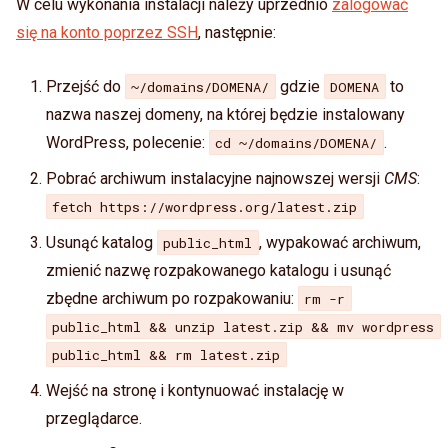
W celu wykonania instalacji należy uprzednio
zalogować
się na konto poprzez SSH
, następnie:
Przejść do
gdzie
to
~/domains/DOMENA/
DOMENA
nazwa naszej domeny, na której będzie instalowany
WordPress, polecenie:
.
cd ~/domains/DOMENA/
Pobrać archiwum instalacyjne najnowszej wersji
CMS
:
Poradniki
WWW
fetch https://wordpress.org/latest.zip
PHP
Usunąć katalog
, wypakować archiwum,
public_html
zmienić nazwę rozpakowanego katalogu i usunąć
zbędne archiwum po rozpakowaniu:
rm -r
public_html && unzip latest.zip && mv wordpress
public_html && rm latest.zip
Wejść na stronę i kontynuować instalację w
przeglądarce.