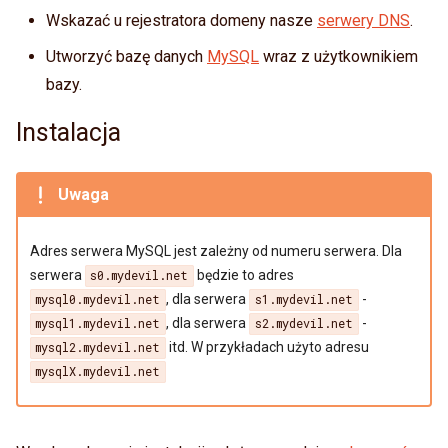
Catalyst
ć
Wskazać u rejestratora domeny nasze
serwery DNS
.
Zmiana hasła
CGI
,
Utworzyć bazę danych
MySQL
wraz z użytkownikiem
Zadania Cron
bazy.
a
SSL
Adresy IP
b
Instalacja
WAF
y
Fingerprint
PoW
Uwaga
s
z
Cache
Adres serwera MySQL jest zależny od numeru serwera. Dla
u
serwera
będzie to adres
s0.mydevil.net
Logi
, dla serwera
-
mysql0.mydevil.net
s1.mydevil.net
k
, dla serwera
-
WP-CLI
mysql1.mydevil.net
s2.mydevil.net
a
itd. W przykładach użyto adresu
mysql2.mydevil.net
mysqlX.mydevil.net
ć